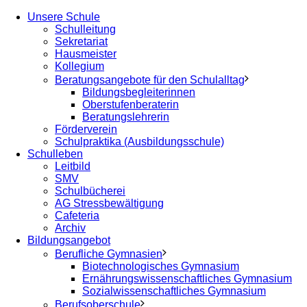
Unsere Schule
Schulleitung
Sekretariat
Hausmeister
Kollegium
Beratungsangebote für den Schulalltag
Bildungsbegleiterinnen
Oberstufenberaterin
Beratungslehrerin
Förderverein
Schulpraktika (Ausbildungsschule)
Schulleben
Leitbild
SMV
Schulbücherei
AG Stressbewältigung
Cafeteria
Archiv
Bildungsangebot
Berufliche Gymnasien
Biotechnologisches Gymnasium
Ernährungswissenschaftliches Gymnasium
Sozialwissenschaftliches Gymnasium
Berufsoberschule