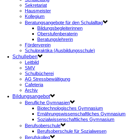
Sekretariat
Hausmeister
Kollegium
Beratungsangebote für den Schulalltag
Bildungsbegleiterinnen
Oberstufenberaterin
Beratungslehrerin
Förderverein
Schulpraktika (Ausbildungsschule)
Schulleben
Leitbild
SMV
Schulbücherei
AG Stressbewältigung
Cafeteria
Archiv
Bildungsangebot
Berufliche Gymnasien
Biotechnologisches Gymnasium
Ernährungswissenschaftliches Gymnasium
Sozialwissenschaftliches Gymnasium
Berufsoberschule
Berufsoberschule für Sozialwesen
Berufskolleg