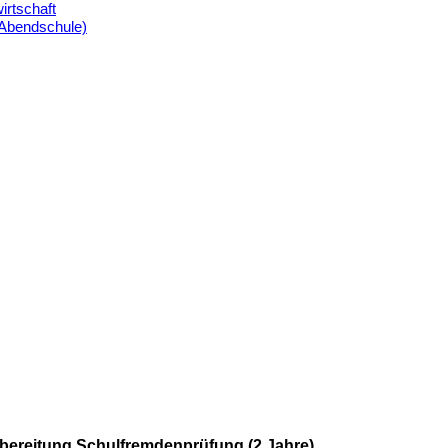
irtschaft
(Abendschule)
bereitung Schulfremdenprüfung (2 Jahre)