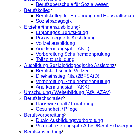
Berufsoberschule für Sozialwesen
Berufskolleg
Berufskolleg für Ernährung und Haushaltsma
Sozialpädagogik
Erzieher/innenausbildung
Einjähriges Berufskolleg
Praxisintegrierte Ausbildung
Vollzeitausbildung
Anerkennungsjahr (AKE)
Vorbereitung Schulfremdenprüfung
Teilzeitausbildung
Ausbildung Sozialpädagogische Assistenz
Berufsfachschule Vollzeit
Direkteinstieg Kita (2BFSAiD)
Vorbereitung Schulfremdenprüfung
Anerkennungsjahr (AKK)
Umschulung / Weiterbildung (AfA: AZAV)
Berufsfachschulen
Hauswirtschaft / Ernährung
Gesundheit / Pflege
Berufsvorbereitung
Duale Ausbildungsvorbereitung
Vorqualifizierungsjahr Arbeit/Beruf Schwerpu
Berufsausbildung