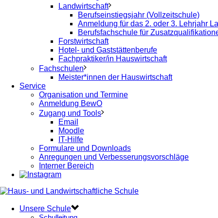
Landwirtschaft
Berufseinstiegsjahr (Vollzeitschule)
Anmeldung für das 2. oder 3. Lehrjahr La
Berufsfachschule für Zusatzqualifikatio
Forstwirtschaft
Hotel- und Gaststättenberufe
Fachpraktiker/in Hauswirtschaft
Fachschulen
Meister*innen der Hauswirtschaft
Service
Organisation und Termine
Anmeldung BewO
Zugang und Tools
Email
Moodle
IT-Hilfe
Formulare und Downloads
Anregungen und Verbesserungsvorschläge
Interner Bereich
Unsere Schule
Schulleitung