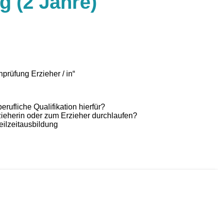
g (2 Jahre)
rüfung Erzieher / in“
ufliche Qualifikation hierfür?
zieherin oder zum Erzieher durchlaufen?
eilzeitausbildung