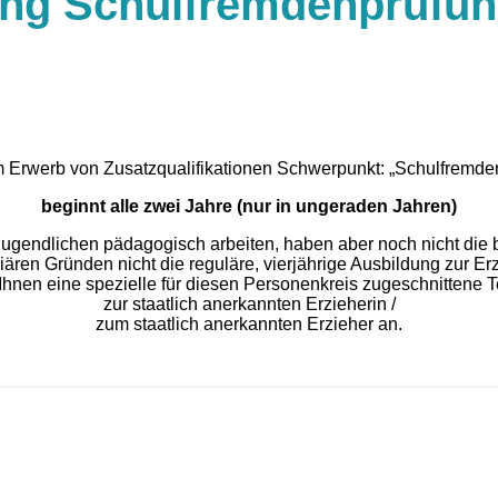
ng Schul­frem­den­prü­fun
 Erwerb von Zusatzqualifikationen Schwerpunkt: „Schulfremdenp
beginnt alle zwei Jahre (nur in ungeraden Jahren)
ugendlichen pädagogisch arbeiten, haben aber noch nicht die ber
iären Gründen nicht die reguläre, vierjährige Ausbildung zur Er
Ihnen eine spezielle für diesen Personenkreis zugeschnittene T
zur staatlich anerkannten Erzieherin /
zum staatlich anerkannten Erzieher an.