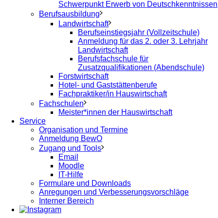
Schwerpunkt Erwerb von Deutschkenntnissen
Berufsausbildung
Landwirtschaft
Berufseinstiegsjahr (Vollzeitschule)
Anmeldung für das 2. oder 3. Lehrjahr
Landwirtschaft
Berufsfachschule für
Zusatzqualifikationen (Abendschule)
Forstwirtschaft
Hotel- und Gaststättenberufe
Fachpraktiker/in Hauswirtschaft
Fachschulen
Meister*innen der Hauswirtschaft
Service
Organisation und Termine
Anmeldung BewO
Zugang und Tools
Email
Moodle
IT-Hilfe
Formulare und Downloads
Anregungen und Verbesserungsvorschläge
Interner Bereich