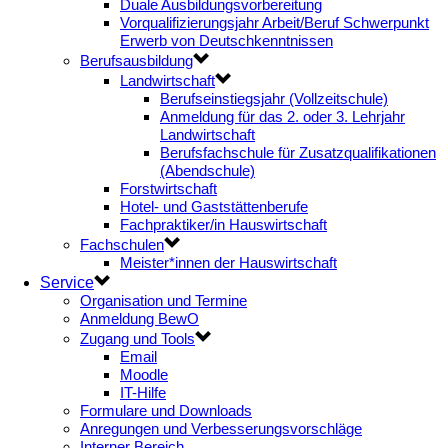
Duale Ausbildungsvorbereitung
Vorqualifizierungsjahr Arbeit/Beruf Schwerpunkt
Erwerb von Deutschkenntnissen
Berufsausbildung
Landwirtschaft
Berufseinstiegsjahr (Vollzeitschule)
Anmeldung für das 2. oder 3. Lehrjahr
Landwirtschaft
Berufsfachschule für Zusatzqualifikationen
(Abendschule)
Forstwirtschaft
Hotel- und Gaststättenberufe
Fachpraktiker/in Hauswirtschaft
Fachschulen
Meister*innen der Hauswirtschaft
Service
Organisation und Termine
Anmeldung BewO
Zugang und Tools
Email
Moodle
IT-Hilfe
Formulare und Downloads
Anregungen und Verbesserungsvorschläge
Interner Bereich