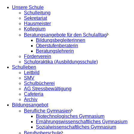
Unsere Schule
Schulleitung
Sekretariat
Hausmeister
Kollegium
Beratungsangebote für den Schulalltag
Bildungsbegleiterinnen
Oberstufenberaterin
Beratungslehrerin
Förderverein
Schulpraktika (Ausbildungsschule)
Schulleben
Leitbild
SMV
Schulbücherei
AG Stressbewältigung
Cafeteria
Archiv
Bildungsangebot
Berufliche Gymnasien
Biotechnologisches Gymnasium
Ernährungswissenschaftliches Gymnasium
Sozialwissenschaftliches Gymnasium
Berufsoberschule