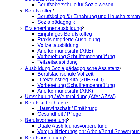
Berufsoberschule für Sozialwesen
Berufskolleg
Berufskolleg für Ernährung und Haushaltsma
Sozialpädagogik
Erzieher/innenausbildung
Einjähriges Berufskolleg
Praxisintegrierte Ausbildung
Vollzeitausbildung
Anerkennungsjahr (AKE)
Vorbereitung Schulfremdenprüfung
Teilzeitausbildung
Ausbildung Sozialpädagogische Assistenz
Berufsfachschule Vollzeit
Direkteinstieg Kita (2BFSAiD)
Vorbereitung Schulfremdenprüfung
Anerkennungsjahr (AKK)
Umschulung / Weiterbildung (AfA: AZAV)
Berufsfachschulen
Hauswirtschaft / Ernährung
Gesundheit / Pflege
Berufsvorbereitung
Duale Ausbildungsvorbereitung
Vorqualifizierungsjahr Arbeit/Beruf Schwerpu
Berufsausbildung