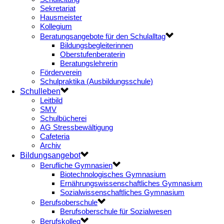
Sekretariat
Hausmeister
Kollegium
Beratungsangebote für den Schulalltag
Bildungsbegleiterinnen
Oberstufenberaterin
Beratungslehrerin
Förderverein
Schulpraktika (Ausbildungsschule)
Schulleben
Leitbild
SMV
Schulbücherei
AG Stressbewältigung
Cafeteria
Archiv
Bildungsangebot
Berufliche Gymnasien
Biotechnologisches Gymnasium
Ernährungswissenschaftliches Gymnasium
Sozialwissenschaftliches Gymnasium
Berufsoberschule
Berufsoberschule für Sozialwesen
Berufskolleg