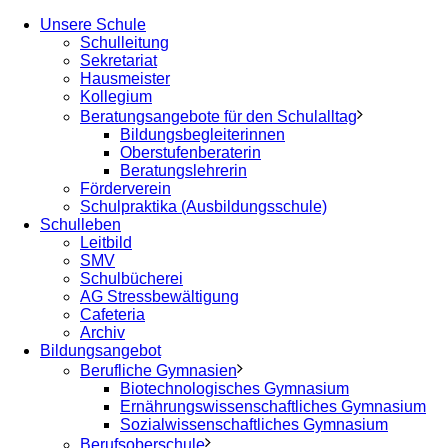
Unsere Schule
Schulleitung
Sekretariat
Hausmeister
Kollegium
Beratungsangebote für den Schulalltag
Bildungsbegleiterinnen
Oberstufenberaterin
Beratungslehrerin
Förderverein
Schulpraktika (Ausbildungsschule)
Schulleben
Leitbild
SMV
Schulbücherei
AG Stressbewältigung
Cafeteria
Archiv
Bildungsangebot
Berufliche Gymnasien
Biotechnologisches Gymnasium
Ernährungswissenschaftliches Gymnasium
Sozialwissenschaftliches Gymnasium
Berufsoberschule