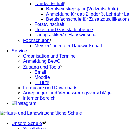
Landwirtschaft
Berufseinstiegsjahr (Vollzeitschule)
Anmeldung für das 2. oder 3. Lehrjahr La
Berufsfachschule für Zusatzqualifikatio
Forstwirtschaft
Hotel- und Gaststättenberufe
Fachpraktiker/in Hauswirtschaft
Fachschulen
Meister*innen der Hauswirtschaft
Service
Organisation und Termine
Anmeldung BewO
Zugang und Tools
Email
Moodle
IT-Hilfe
Formulare und Downloads
Anregungen und Verbesserungsvorschläge
Interner Bereich
Unsere Schule
Schulleitung