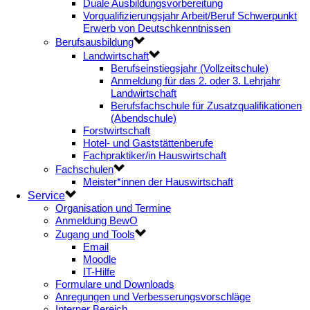
Duale Ausbildungsvorbereitung
Vorqualifizierungsjahr Arbeit/Beruf Schwerpunkt
Erwerb von Deutschkenntnissen
Berufsausbildung
Landwirtschaft
Berufseinstiegsjahr (Vollzeitschule)
Anmeldung für das 2. oder 3. Lehrjahr
Landwirtschaft
Berufsfachschule für Zusatzqualifikationen
(Abendschule)
Forstwirtschaft
Hotel- und Gaststättenberufe
Fachpraktiker/in Hauswirtschaft
Fachschulen
Meister*innen der Hauswirtschaft
Service
Organisation und Termine
Anmeldung BewO
Zugang und Tools
Email
Moodle
IT-Hilfe
Formulare und Downloads
Anregungen und Verbesserungsvorschläge
Interner Bereich