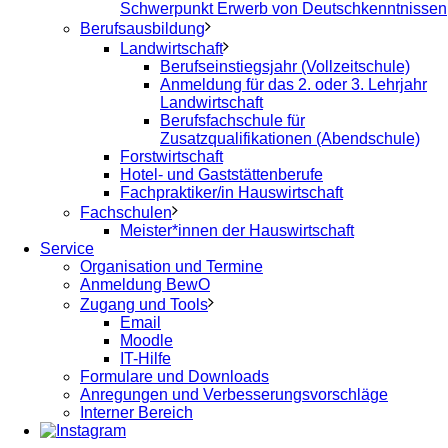
Schwerpunkt Erwerb von Deutschkenntnissen
Berufsausbildung
Landwirtschaft
Berufseinstiegsjahr (Vollzeitschule)
Anmeldung für das 2. oder 3. Lehrjahr
Landwirtschaft
Berufsfachschule für
Zusatzqualifikationen (Abendschule)
Forstwirtschaft
Hotel- und Gaststättenberufe
Fachpraktiker/in Hauswirtschaft
Fachschulen
Meister*innen der Hauswirtschaft
Service
Organisation und Termine
Anmeldung BewO
Zugang und Tools
Email
Moodle
IT-Hilfe
Formulare und Downloads
Anregungen und Verbesserungsvorschläge
Interner Bereich