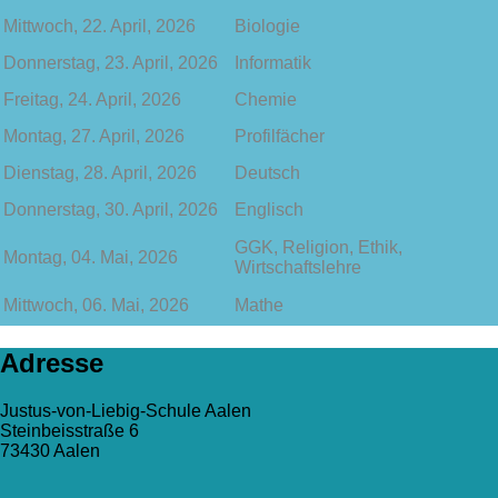
Mittwoch, 22. April, 2026
Biologie
Donnerstag, 23. April, 2026
Informatik
Freitag, 24. April, 2026
Chemie
Montag, 27. April, 2026
Profilfächer
Dienstag, 28. April, 2026
Deutsch
Donnerstag, 30. April, 2026
Englisch
GGK, Religion, Ethik,
Montag, 04. Mai, 2026
Wirtschaftslehre
Mittwoch, 06. Mai, 2026
Mathe
Adresse
Justus-von-Liebig-Schule Aalen
Steinbeisstraße 6
73430 Aalen