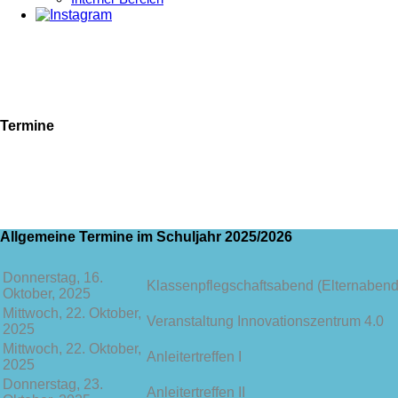
Termine
Hier folgen demnächst: Zentrale
Prüfungstermine beruflicher Schulen im
Schuljahr 2022/2023
Allgemeine Termine im Schuljahr 2025/2026
Donnerstag, 16.
Klassenpflegschaftsabend (Elternabend
Oktober, 2025
Mittwoch, 22. Oktober,
Veranstaltung Innovationszentrum 4.0
2025
Mittwoch, 22. Oktober,
Anleitertreffen I
2025
Donnerstag, 23.
Anleitertreffen II