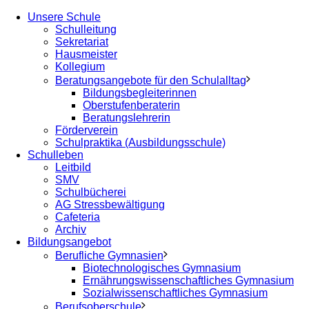
Unsere Schule
Schulleitung
Sekretariat
Hausmeister
Kollegium
Beratungsangebote für den Schulalltag
Bildungsbegleiterinnen
Oberstufenberaterin
Beratungslehrerin
Förderverein
Schulpraktika (Ausbildungsschule)
Schulleben
Leitbild
SMV
Schulbücherei
AG Stressbewältigung
Cafeteria
Archiv
Bildungsangebot
Berufliche Gymnasien
Biotechnologisches Gymnasium
Ernährungswissenschaftliches Gymnasium
Sozialwissenschaftliches Gymnasium
Berufsoberschule