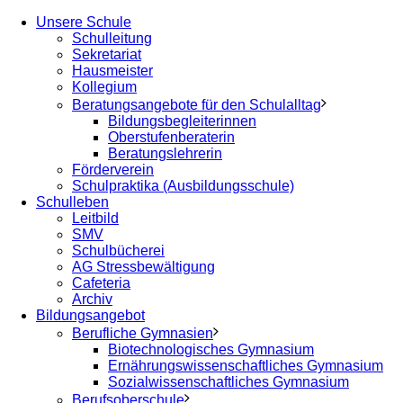
Unsere Schule
Schulleitung
Sekretariat
Hausmeister
Kollegium
Beratungsangebote für den Schulalltag
Bildungsbegleiterinnen
Oberstufenberaterin
Beratungslehrerin
Förderverein
Schulpraktika (Ausbildungsschule)
Schulleben
Leitbild
SMV
Schulbücherei
AG Stressbewältigung
Cafeteria
Archiv
Bildungsangebot
Berufliche Gymnasien
Biotechnologisches Gymnasium
Ernährungswissenschaftliches Gymnasium
Sozialwissenschaftliches Gymnasium
Berufsoberschule