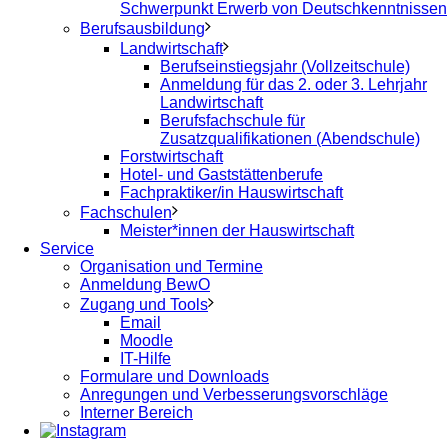
Schwerpunkt Erwerb von Deutschkenntnissen
Berufsausbildung
Landwirtschaft
Berufseinstiegsjahr (Vollzeitschule)
Anmeldung für das 2. oder 3. Lehrjahr
Landwirtschaft
Berufsfachschule für
Zusatzqualifikationen (Abendschule)
Forstwirtschaft
Hotel- und Gaststättenberufe
Fachpraktiker/in Hauswirtschaft
Fachschulen
Meister*innen der Hauswirtschaft
Service
Organisation und Termine
Anmeldung BewO
Zugang und Tools
Email
Moodle
IT-Hilfe
Formulare und Downloads
Anregungen und Verbesserungsvorschläge
Interner Bereich