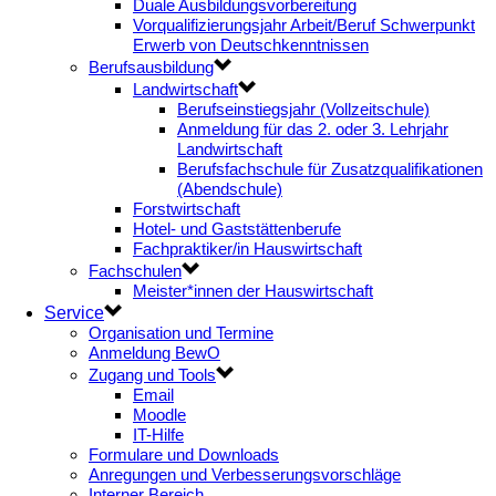
Duale Ausbildungsvorbereitung
Vorqualifizierungsjahr Arbeit/Beruf Schwerpunkt
Erwerb von Deutschkenntnissen
Berufsausbildung
Landwirtschaft
Berufseinstiegsjahr (Vollzeitschule)
Anmeldung für das 2. oder 3. Lehrjahr
Landwirtschaft
Berufsfachschule für Zusatzqualifikationen
(Abendschule)
Forstwirtschaft
Hotel- und Gaststättenberufe
Fachpraktiker/in Hauswirtschaft
Fachschulen
Meister*innen der Hauswirtschaft
Service
Organisation und Termine
Anmeldung BewO
Zugang und Tools
Email
Moodle
IT-Hilfe
Formulare und Downloads
Anregungen und Verbesserungsvorschläge
Interner Bereich