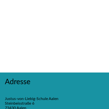
Adresse
Justus-von-Liebig-Schule Aalen
Steinbeisstraße 6
73430 Aalen