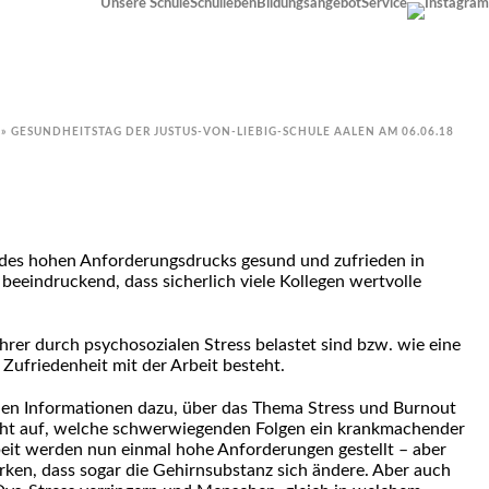
Unsere Schule
Schulleben
Bildungsangebot
Service
»
GESUNDHEITSTAG DER JUSTUS-VON-LIEBIG-SCHULE AALEN AM 06.06.18
z des hohen Anforderungsdrucks gesund und zufrieden in
beeindruckend, dass sicherlich viele Kollegen wertvolle
hrer durch psychosozialen Stress belastet sind bzw. wie eine
 Zufriedenheit mit der Arbeit besteht.
den Informationen dazu, über das Thema Stress und Burnout
icht auf, welche schwerwiegenden Folgen ein krankmachender
rbeit werden nun einmal hohe Anforderungen gestellt – aber
irken, dass sogar die Gehirnsubstanz sich ändere. Aber auch