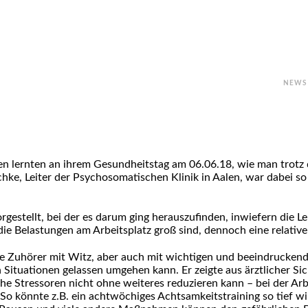
NEWS
len lernten an ihrem Gesundheitstag am 06.06.18, wie man trot
hke, Leiter der Psychosomatischen Klinik in Aalen, war dabei so 
estellt, bei der es darum ging herauszufinden, inwiefern die Le
 die Belastungen am Arbeitsplatz groß sind, dennoch eine relative
ne Zuhörer mit Witz, aber auch mit wichtigen und beeindrucken
Situationen gelassen umgehen kann. Er zeigte aus ärztlicher S
iche Stressoren nicht ohne weiteres reduzieren kann – bei der A
. So könnte z.B. ein achtwöchiges Achtsamkeitstraining so tief w